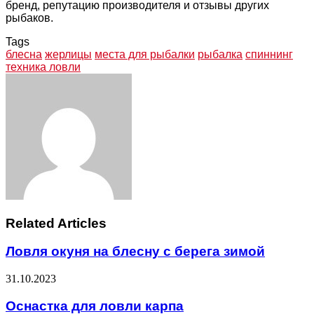
бренд, репутацию производителя и отзывы других
рыбаков.
Tags
блесна
жерлицы
места для рыбалки
рыбалка
спиннинг
техника ловли
Facebook
Twitter
LinkedIn
Tumblr
Pinterest
Reddit
VKontakte
Odnoklassniki
Skype
WhatsApp
Telegram
Viber
Share
Print
via
Email
Related Articles
Ловля окуня на блесну с берега зимой
31.10.2023
Оснастка для ловли карпа