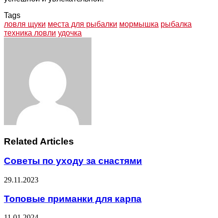
Tags
ловля щуки
места для рыбалки
мормышка
рыбалка
техника ловли
удочка
Facebook
Twitter
LinkedIn
Tumblr
Pinterest
Reddit
VKontakte
Odnoklassniki
Skype
WhatsApp
Telegram
Viber
Share
Print
via
Email
Related Articles
Советы по уходу за снастями
29.11.2023
Топовые приманки для карпа
11.01.2024