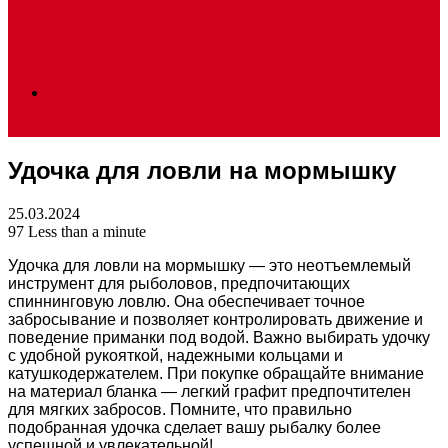
Search
Удочка для ловли на мормышку
for
25.03.2024
97
Less than a minute
Удочка для ловли на мормышку — это неотъемлемый
инструмент для рыболовов, предпочитающих
спиннинговую ловлю. Она обеспечивает точное
забросывание и позволяет контролировать движение и
поведение приманки под водой. Важно выбирать удочку
с удобной рукояткой, надежными кольцами и
катушкодержателем. При покупке обращайте внимание
на материал бланка — легкий графит предпочтителен
для мягких забросов. Помните, что правильно
подобранная удочка сделает вашу рыбалку более
успешной и увлекательной!