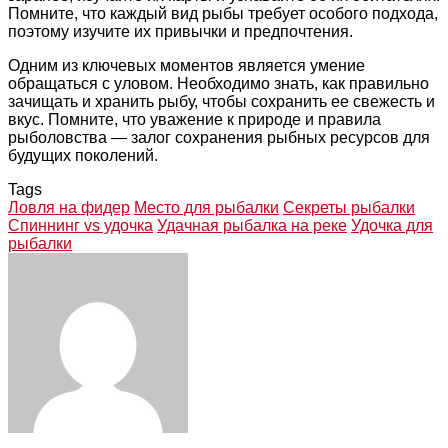
Помните, что каждый вид рыбы требует особого подхода,
поэтому изучите их привычки и предпочтения.
Одним из ключевых моментов является умение
обращаться с уловом. Необходимо знать, как правильно
зачищать и хранить рыбу, чтобы сохранить ее свежесть и
вкус. Помните, что уважение к природе и правила
рыболовства — залог сохранения рыбных ресурсов для
будущих поколений.
Tags
Ловля на фидер
Место для рыбалки
Секреты рыбалки
Спиннинг vs удочка
Удачная рыбалка на реке
Удочка для
рыбалки
Facebook
Twitter
LinkedIn
Tumblr
Pinterest
Reddit
VKontakte
Odnoklassniki
Skype
WhatsApp
Telegram
Viber
Share
Print
via
Email