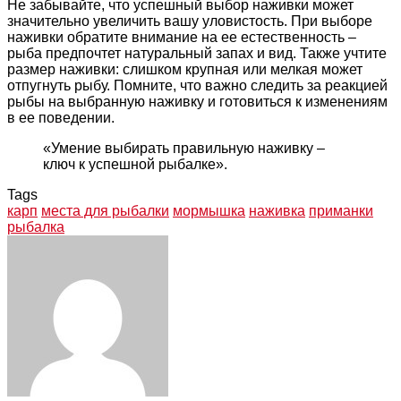
Не забывайте, что успешный выбор наживки может
значительно увеличить вашу уловистость. При выборе
наживки обратите внимание на ее естественность –
рыба предпочтет натуральный запах и вид. Также учтите
размер наживки: слишком крупная или мелкая может
отпугнуть рыбу. Помните, что важно следить за реакцией
рыбы на выбранную наживку и готовиться к изменениям
в ее поведении.
«Умение выбирать правильную наживку –
ключ к успешной рыбалке».
Tags
карп
места для рыбалки
мормышка
наживка
приманки
рыбалка
Facebook
Twitter
LinkedIn
Tumblr
Pinterest
Reddit
VKontakte
Odnoklassniki
Skype
WhatsApp
Telegram
Viber
Share
Print
via
Email