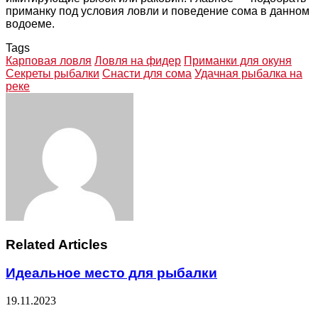
приманку под условия ловли и поведение сома в данном
водоеме.
Tags
Карповая ловля
Ловля на фидер
Приманки для окуня
Секреты рыбалки
Снасти для сома
Удачная рыбалка на
реке
Facebook
Twitter
LinkedIn
Tumblr
Pinterest
Reddit
VKontakte
Odnoklassniki
Skype
WhatsApp
Telegram
Viber
Share
Print
via
Email
Related Articles
Идеальное место для рыбалки
19.11.2023