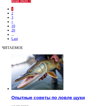
Read More »
1
2
3
»
10
20
...
Last
ЧИТАЕМОЕ
Опытные советы по ловле щуки