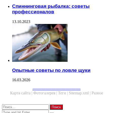
Спиннинговая рыбалка: советы
профессионалов
13.10.2023
Опытные советы по ловле щуки
16.03.2026
--------------------------------------
Карта сайта |
Фотогалерея |
Теги |
Sitemap.xml |
Разное
Close
Найти:
Close