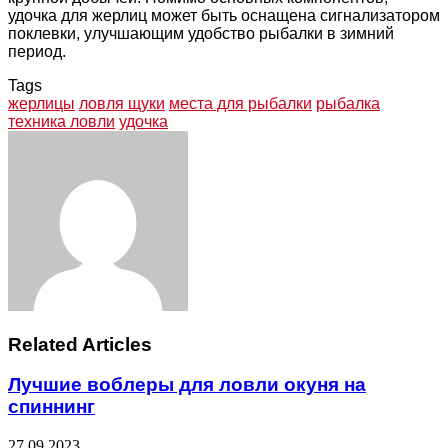
удочка для жерлиц может быть оснащена сигнализатором
поклевки, улучшающим удобство рыбалки в зимний
период.
Tags
жерлицы
ловля щуки
места для рыбалки
рыбалка
техника ловли
удочка
Facebook
Twitter
LinkedIn
Tumblr
Pinterest
Reddit
VKontakte
Odnoklassniki
Skype
WhatsApp
Telegram
Viber
Share
Print
via
Email
Related Articles
Лучшие воблеры для ловли окуня на
спиннинг
27.09.2023