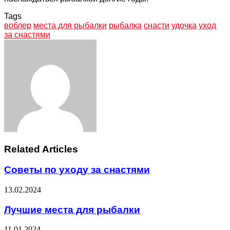
Tags
воблер
места для рыбалки
рыбалка
снасти
удочка
уход
за снастями
Facebook
Twitter
LinkedIn
Tumblr
Pinterest
Reddit
VKontakte
Odnoklassniki
Skype
WhatsApp
Telegram
Viber
Share
Print
via
Email
Related Articles
Советы по уходу за снастями
13.02.2024
Лучшие места для рыбалки
11.01.2024