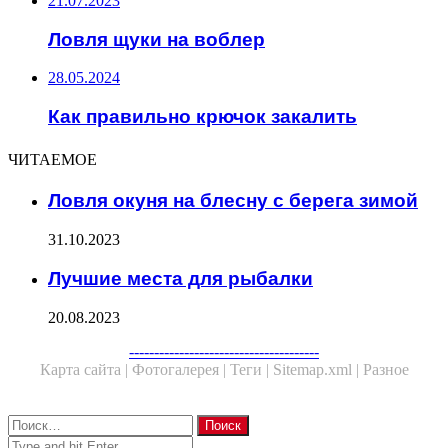
21.07.2023
Ловля щуки на воблер
28.05.2024
Как правильно крючок закалить
ЧИТАЕМОЕ
Ловля окуня на блесну с берега зимой
31.10.2023
Лучшие места для рыбалки
20.08.2023
Facebook
Twitter
WhatsApp
Telegram
--------------------------------------
Карта сайта |
Фотогалерея |
Теги |
Sitemap.xml |
Разное
Close
Найти:
Close