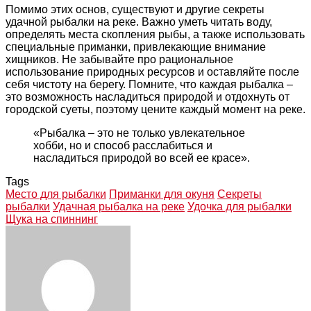
Помимо этих основ, существуют и другие секреты
удачной рыбалки на реке. Важно уметь читать воду,
определять места скопления рыбы, а также использовать
специальные приманки, привлекающие внимание
хищников. Не забывайте про рациональное
использование природных ресурсов и оставляйте после
себя чистоту на берегу. Помните, что каждая рыбалка –
это возможность насладиться природой и отдохнуть от
городской суеты, поэтому цените каждый момент на реке.
«Рыбалка – это не только увлекательное
хобби, но и способ расслабиться и
насладиться природой во всей ее красе».
Tags
Место для рыбалки
Приманки для окуня
Секреты
рыбалки
Удачная рыбалка на реке
Удочка для рыбалки
Щука на спиннинг
Facebook
Twitter
LinkedIn
Tumblr
Pinterest
Reddit
VKontakte
Odnoklassniki
Skype
WhatsApp
Telegram
Viber
Share
Print
via
Email