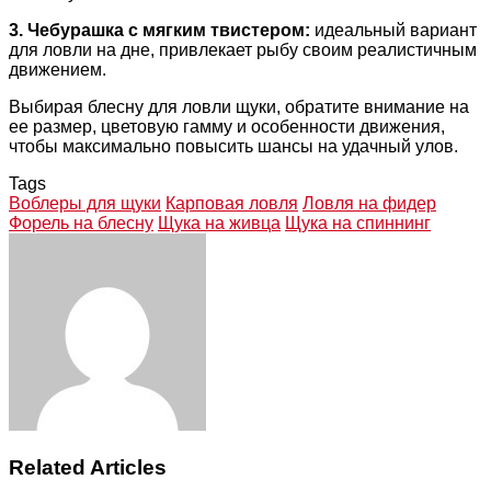
3. Чебурашка с мягким твистером:
идеальный вариант
для ловли на дне, привлекает рыбу своим реалистичным
движением.
Выбирая блесну для ловли щуки, обратите внимание на
ее размер, цветовую гамму и особенности движения,
чтобы максимально повысить шансы на удачный улов.
Tags
Воблеры для щуки
Карповая ловля
Ловля на фидер
Форель на блесну
Щука на живца
Щука на спиннинг
Facebook
Twitter
LinkedIn
Tumblr
Pinterest
Reddit
VKontakte
Odnoklassniki
Skype
WhatsApp
Telegram
Viber
Share
Print
via
Email
Related Articles