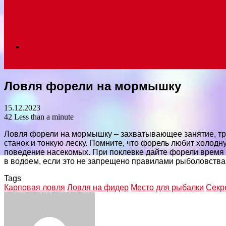
Search
Ловля форели на мормышку
for
15.12.2023
42
Less than a minute
Ловля форели на мормышку – захватывающее занятие, тр
станок и тонкую леску. Помните, что форель любит холод
поведение насекомых. При поклевке дайте форели время 
в водоем, если это не запрещено правилами рыболовства
Tags
Карповая ловля
Ловля на фидер
Место для рыбалки
Секр
Facebook
Twitter
LinkedIn
Tumblr
Pinterest
Reddit
VKontakte
Odnoklassniki
Skype
WhatsApp
Telegram
Viber
Share
Print
via
Email