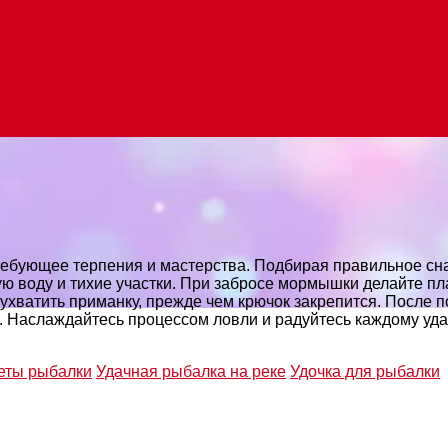
ебующее терпения и мастерства. Подбирая правильное сн
ную воду и тихие участки. При забросе мормышки делайте 
ухватить приманку, прежде чем крючок закрепится. После 
. Наслаждайтесь процессом ловли и радуйтесь каждому уда
еты рыбалки
Удачная рыбалка на реке
Удочка для рыбалки