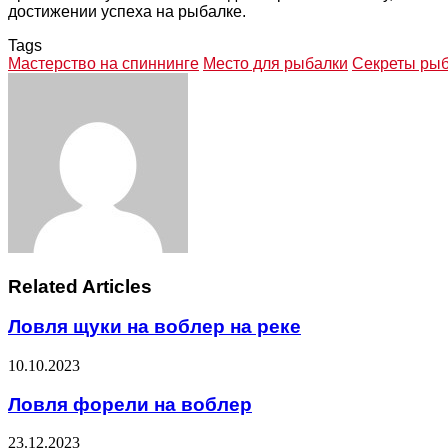
достижении успеха на рыбалке.
Tags
Мастерство на спиннинге
Место для рыбалки
Секреты ры
Facebook
Twitter
LinkedIn
Tumblr
Pinterest
Reddit
VKontakte
Odnoklassniki
Skype
WhatsApp
Telegram
Viber
Share
Print
via
Email
Related Articles
Ловля щуки на воблер на реке
10.10.2023
Ловля форели на воблер
23.12.2023